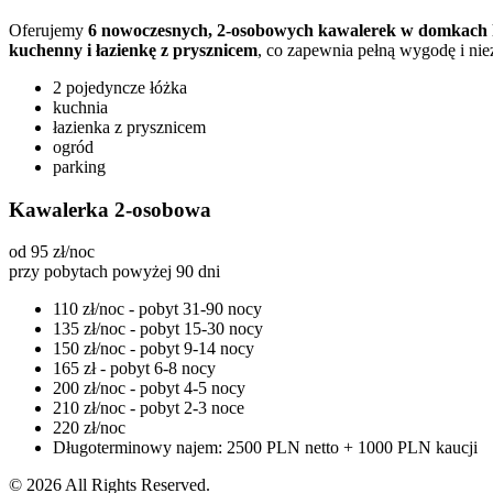
Oferujemy
6 nowoczesnych, 2-osobowych kawalerek w domkach
kuchenny i łazienkę z prysznicem
, co zapewnia pełną wygodę i nie
2 pojedyncze łóżka
kuchnia
łazienka z prysznicem
ogród
parking
Kawalerka 2-osobowa
od 95 zł/noc
przy pobytach powyżej 90 dni
110 zł/noc - pobyt 31-90 nocy
135 zł/noc - pobyt 15-30 nocy
150 zł/noc - pobyt 9-14 nocy
165 zł - pobyt 6-8 nocy
200 zł/noc - pobyt 4-5 nocy
210 zł/noc - pobyt 2-3 noce
220 zł/noc
Długoterminowy najem: 2500 PLN netto + 1000 PLN kaucji
© 2026 All Rights Reserved.